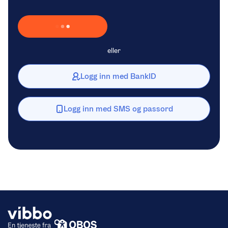
Laster inn Vipps …
eller
Logg inn med BankID
Logg inn med SMS og passord