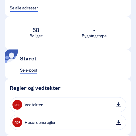
Se alle adresser
58
-
Boliger
Bygningstype
Styret
Se e-post
Regler og vedtekter
Vedtekter
PDF
Husordensregler
PDF