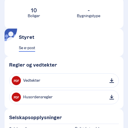
10
-
Boliger
Bygningstype
Styret
Se e-post
Regler og vedtekter
Vedtekter
PDF
Husordensregler
PDF
Selskapsopplysninger