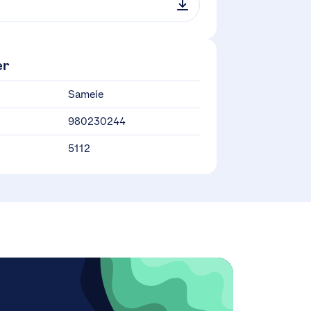
er
Sameie
980230244
5112