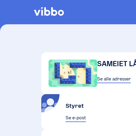
SAMEIET L
Se alle adresser
Styret
Se e-post