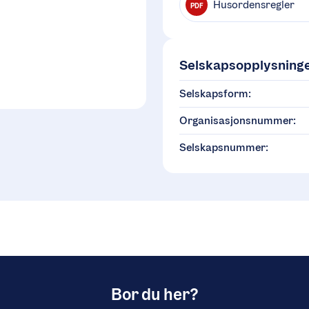
Husordensregler
PDF
Selskapsopplysning
Selskapsform:
Organisasjonsnummer:
Selskapsnummer:
Bor du her?