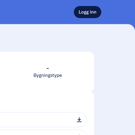
Logg inn
-
Bygningstype