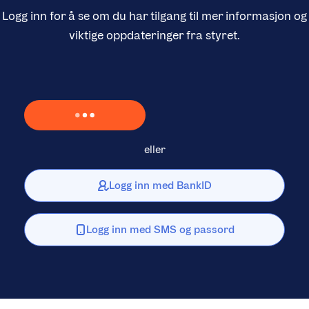
Logg inn for å se om du har tilgang til mer informasjon og
viktige oppdateringer fra styret.
Laster inn Vipps …
eller
Logg inn med BankID
Logg inn med SMS og passord