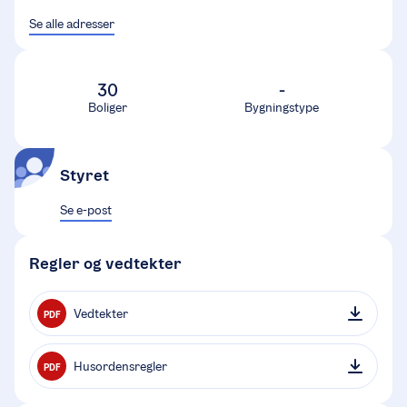
Se alle adresser
30
-
Boliger
Bygningstype
Styret
Se e-post
Regler og vedtekter
Vedtekter
PDF
Husordensregler
PDF