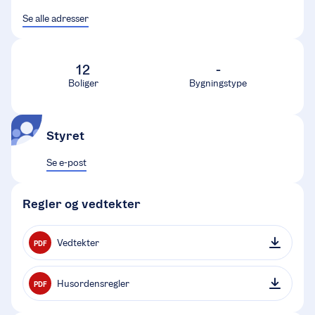
Se alle adresser
12
-
Boliger
Bygningstype
Styret
Se e-post
Regler og vedtekter
Vedtekter
PDF
Husordensregler
PDF