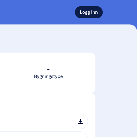
Logg inn
-
Bygningstype