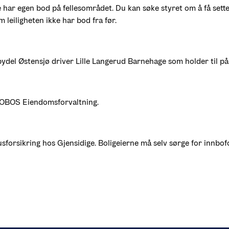
ne har egen bod på fellesområdet. Du kan søke styret om å få sette
 leiligheten ikke har bod fra før.
del Østensjø driver Lille Langerud Barnehage som holder til p
 OBOS Eiendomsforvaltning.
sforsikring hos Gjensidige. Boligeierne må selv sørge for innbofo