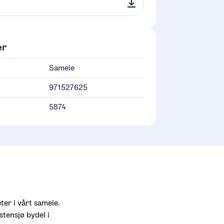
er
Sameie
971527625
5874
er i vårt sameie. 
tensjø bydel i 