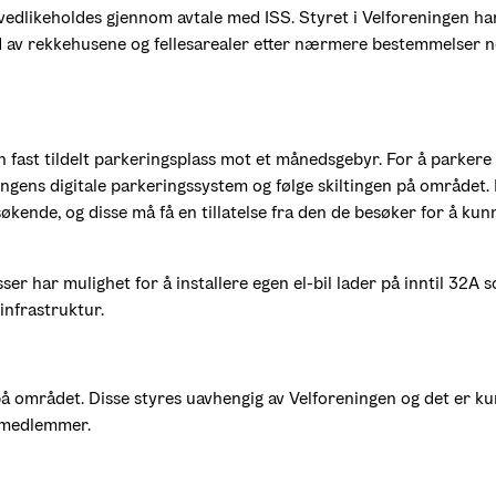
dlikeholdes gjennom avtale med ISS. Styret i Velforeningen har
 av rekkehusene og fellesarealer etter nærmere bestemmelser ned
 en fast tildelt parkeringsplass mot et månedsgebyr. For å parker
ingens digitale parkeringssystem og følge skiltingen på området. 
søkende, og disse må få en tillatelse fra den de besøker for å kun
ser har mulighet for å installere egen el-bil lader på inntil 32A so
infrastruktur. 
på området. Disse styres uavhengig av Velforeningen og det er kun
il medlemmer.