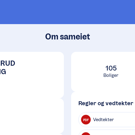
Om sameiet
ERUD
105
NG
Boliger
Regler og vedtekter
Vedtekter
PDF