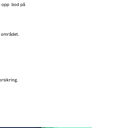
 opp  bod på 
å området.
rsikring.