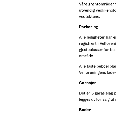
Våre grøntområder ve
utvendig vedlikehold
vedtektene. 
Parkering
Alle leiligheter har
registrert i Velforen
gjesteplasser for be
område.
Alle faste beboerplas
Velforeningens lade-
Garasjer
Det er 5 garasjelag 
legges ut for salg t
Boder