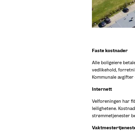
Faste kostnader
Alle boligeiere betal
vedlikehold, forretnin
Kommunale avgifter o
Internett
Velforeningen har fi
leilighetene. Kostna
strømmetjenester bes
Vaktmestertjeneste