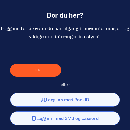
Bor du her?
Logg inn for å se om du har tilgang til mer informasjon og
viktige oppdateringer fra styret.
Laster inn Vipps …
eller
Logg inn med BankID
Logg inn med SMS og passord