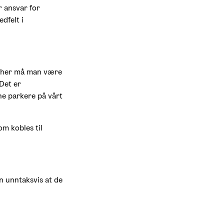
 ansvar for 
felt i 
e her må man være 
Det er 
ne parkere på vårt 
m kobles til 
 unntaksvis at de 