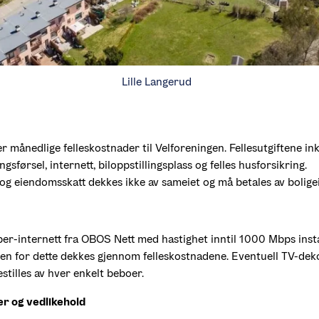
Lille Langerud
er månedlige felleskostnader til Velforeningen. Fellesutgiftene ink
gsførsel, internett, biloppstillingsplass og felles husforsikring.

g eiendomsskatt dekkes ikke av sameiet og må betales av boligei
ber-internett fra OBOS Nett med hastighet inntil 1000 Mbps install
den for dette dekkes gjennom felleskostnadene. Eventuell TV-deko
tilles av hver enkelt beboer.
r og vedlikehold