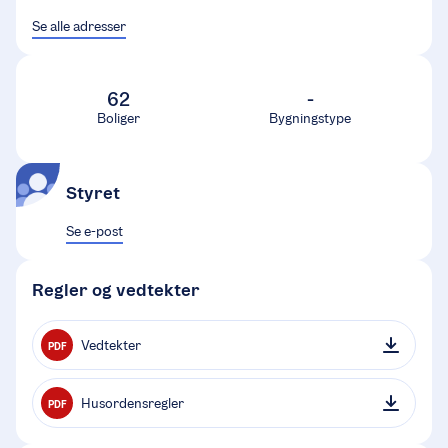
Se alle adresser
62
-
Boliger
Bygningstype
Styret
Se e-post
Regler og vedtekter
Vedtekter
PDF
Husordensregler
PDF