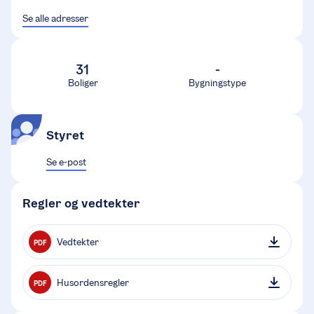
Se alle adresser
31
-
Boliger
Bygningstype
Styret
Se e-post
Regler og vedtekter
Vedtekter
PDF
Husordensregler
PDF