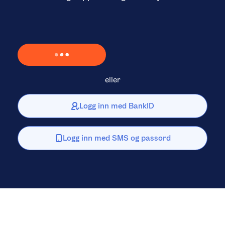
Laster inn Vipps …
eller
Logg inn med BankID
Logg inn med SMS og passord