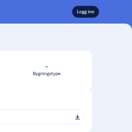
Logg inn
-
Bygningstype