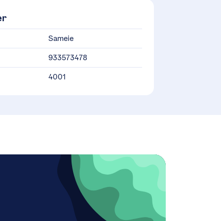
er
Sameie
933573478
4001