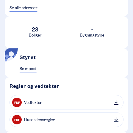
Se alle adresser
28
-
Boliger
Bygningstype
Styret
Se e-post
Regler og vedtekter
Vedtekter
PDF
Husordensregler
PDF