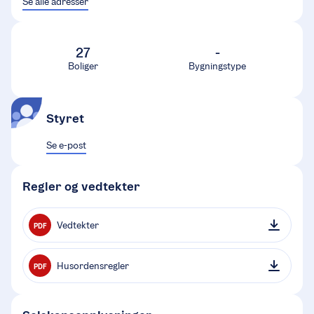
Se alle adresser
27
-
Boliger
Bygningstype
Styret
Se e-post
Regler og vedtekter
Vedtekter
PDF
Husordensregler
PDF