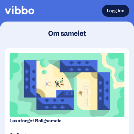
Logg inn
Om sameiet
Løxatorget Boligsameie