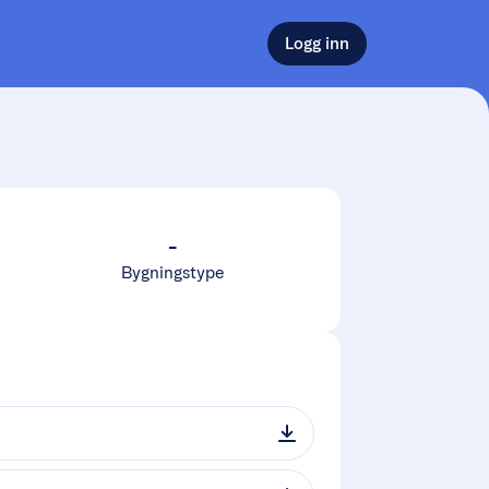
Logg inn
-
Bygningstype