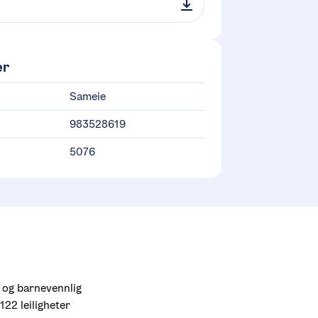
er
Sameie
983528619
5076
 og barnevennlig 
22 leiligheter 