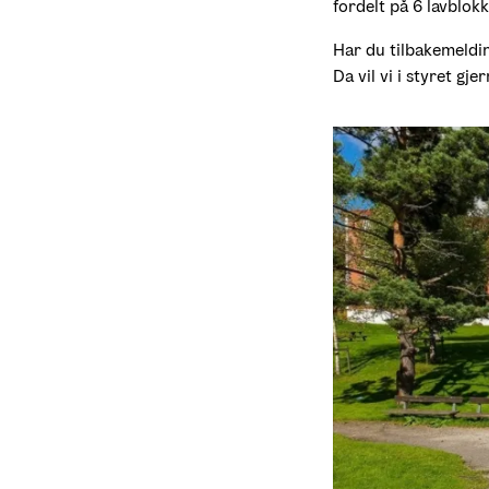
fordelt på 6 lavblokk
Har du tilbakemeldin
Da vil vi i styret gj