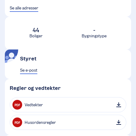
Se alle adresser
44
-
Boliger
Bygningstype
Styret
Se e-post
Regler og vedtekter
Vedtekter
PDF
Husordensregler
PDF