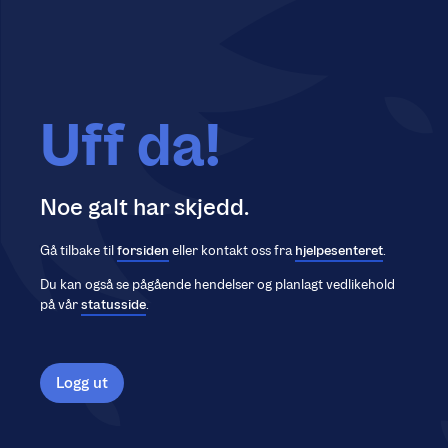
Uff da!
Noe galt har skjedd.
Gå tilbake til
forsiden
eller kontakt oss fra
hjelpesenteret
.
Du kan også se pågående hendelser og planlagt vedlikehold
på vår
statusside
.
Logg ut