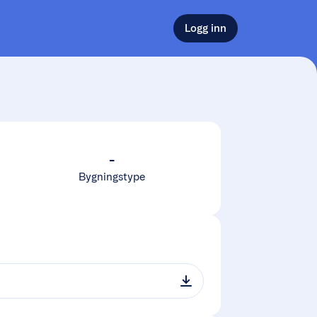
Logg inn
-
Bygningstype