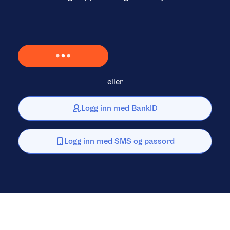
Laster inn Vipps …
eller
Logg inn med BankID
Logg inn med SMS og passord