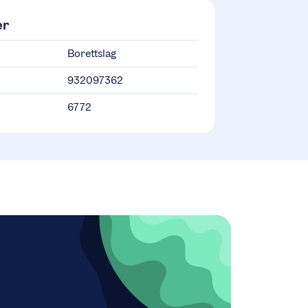
er
Borettslag
932097362
6772