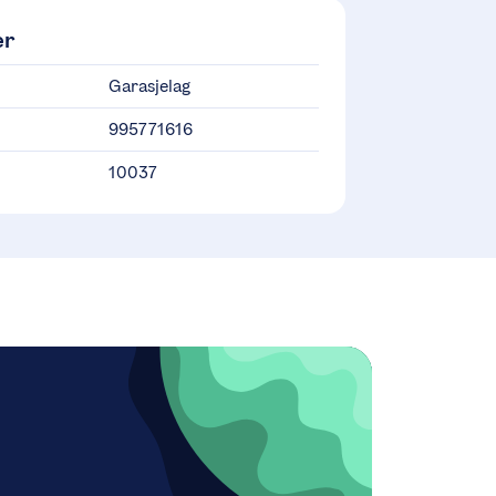
er
Garasjelag
995771616
10037