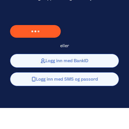
Laster inn Vipps …
eller
Logg inn med BankID
Logg inn med SMS og passord