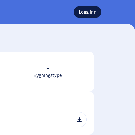
Logg inn
-
Bygningstype