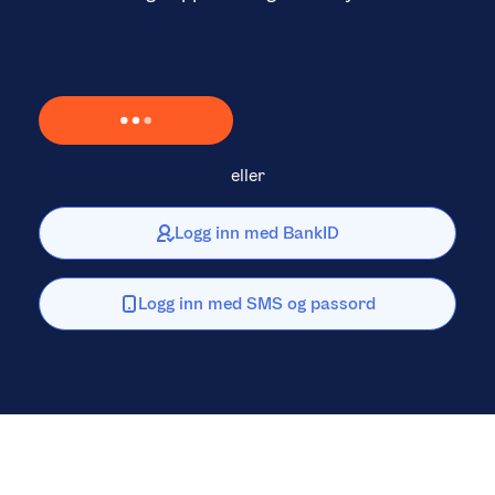
Laster inn Vipps …
eller
Logg inn med BankID
Logg inn med SMS og passord