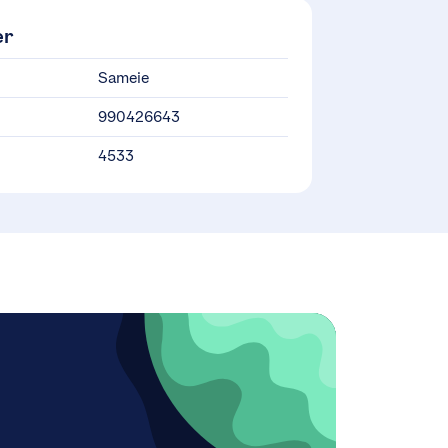
er
Sameie
990426643
4533