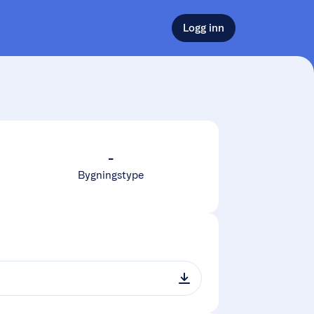
Logg inn
-
Bygningstype