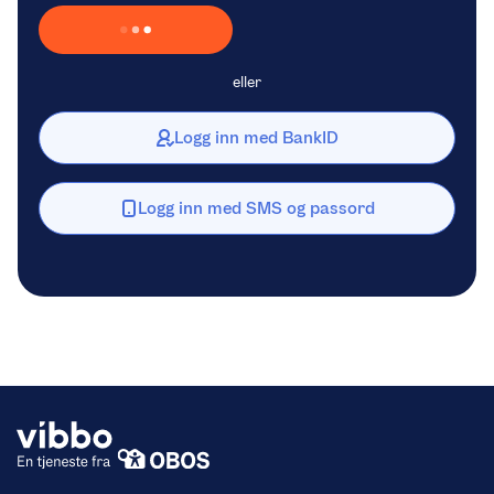
Laster inn Vipps …
eller
Logg inn med BankID
Logg inn med SMS og passord