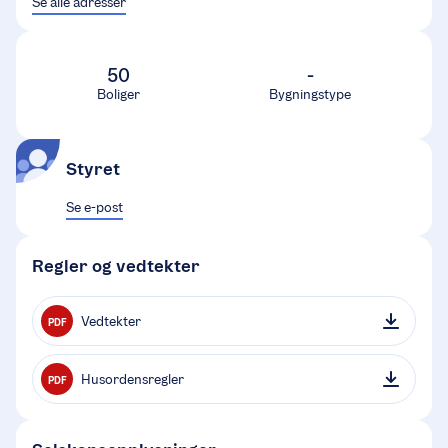
Se alle adresser
50
-
Boliger
Bygningstype
Styret
Se e-post
Regler og vedtekter
Vedtekter
PDF
Husordensregler
PDF