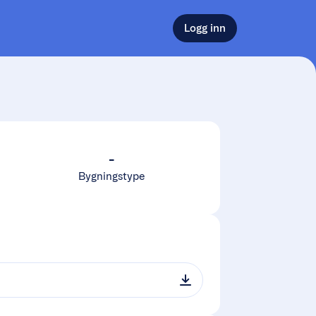
Logg inn
-
Bygningstype