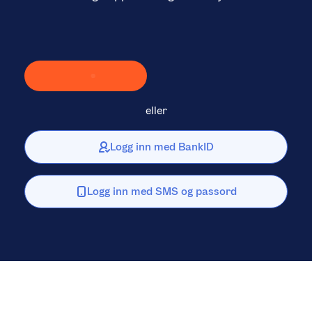
Laster inn Vipps …
eller
Logg inn med BankID
Logg inn med SMS og passord