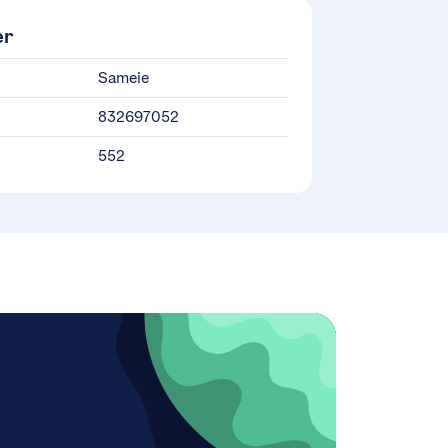
er
Sameie
832697052
552