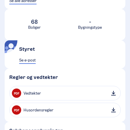
Se alle adresser
68
-
Boliger
Bygningstype
Styret
Se e-post
Regler og vedtekter
Vedtekter
PDF
Husordensregler
PDF