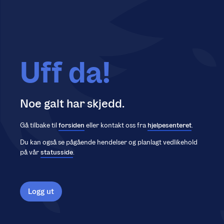
Uff da!
Noe galt har skjedd.
Gå tilbake til
forsiden
eller kontakt oss fra
hjelpesenteret
.
Du kan også se pågående hendelser og planlagt vedlikehold
på vår
statusside
.
Logg ut