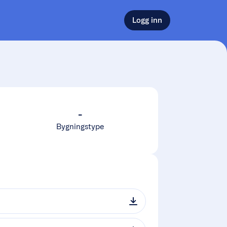
Logg inn
-
Bygningstype