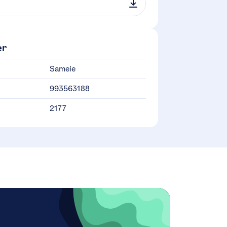
er
Sameie
993563188
2177