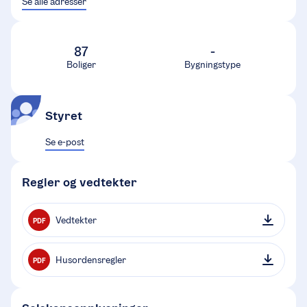
Se alle adresser
87
-
Boliger
Bygningstype
Styret
Se e-post
Regler og vedtekter
Vedtekter
PDF
Husordensregler
PDF