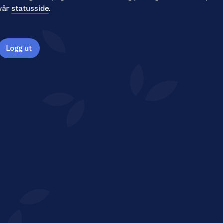
vår
statusside
.
Logg ut