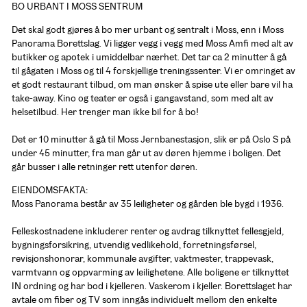
BO URBANT I MOSS SENTRUM
Det skal godt gjøres å bo mer urbant og sentralt i Moss, enn i Moss 
Panorama Borettslag. Vi ligger vegg i vegg med Moss Amfi med alt av 
butikker og apotek i umiddelbar nærhet. Det tar ca 2 minutter å gå 
til gågaten i Moss og til 4 forskjellige treningssenter. Vi er omringet av 
et godt restaurant tilbud, om man ønsker å spise ute eller bare vil ha 
take-away. Kino og teater er også i gangavstand, som med alt av 
helsetilbud. Her trenger man ikke bil for å bo!

Det er 10 minutter å gå til Moss Jernbanestasjon, slik er på Oslo S på 
under 45 minutter, fra man går ut av døren hjemme i boligen. Det 
går busser i alle retninger rett utenfor døren. 
EIENDOMSFAKTA:

Moss Panorama består av 35 leiligheter og gården ble bygd i 1936.

Felleskostnadene inkluderer renter og avdrag tilknyttet fellesgjeld, 
bygningsforsikring, utvendig vedlikehold, forretningsførsel, 
revisjonshonorar, kommunale avgifter, vaktmester, trappevask, 
varmtvann og oppvarming av leilighetene. Alle boligene er tilknyttet 
IN ordning og har bod i kjelleren. Vaskerom i kjeller. Borettslaget har 
avtale om fiber og TV som inngås individuelt mellom den enkelte 