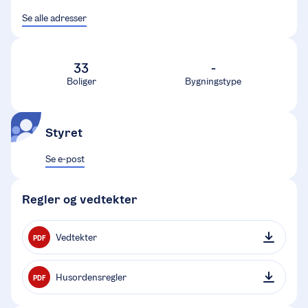
Se alle adresser
33
-
Boliger
Bygningstype
Styret
Se e-post
Regler og vedtekter
Vedtekter
PDF
Husordensregler
PDF