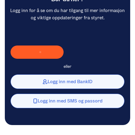
Logg inn for å se om du har tilgang til mer informasjon
og viktige oppdateringer fra styret.
Laster inn Vipps …
eller
Logg inn med BankID
Logg inn med SMS og passord