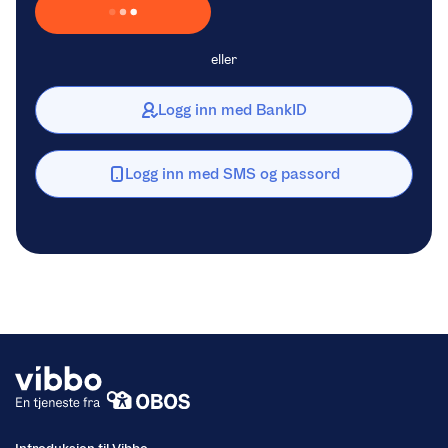
Laster inn Vipps …
eller
Logg inn med BankID
Logg inn med SMS og passord