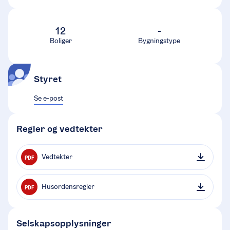
12
-
Boliger
Bygningstype
Styret
Se e-post
Regler og vedtekter
Vedtekter
PDF
Husordensregler
PDF
Selskapsopplysninger