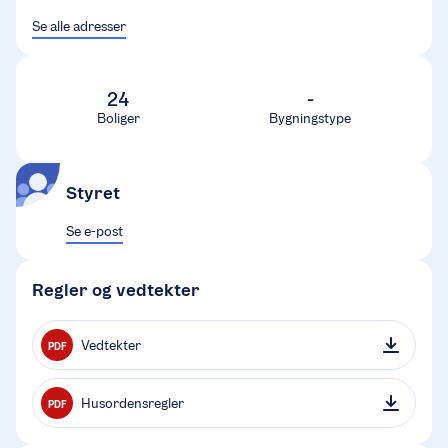
Se alle adresser
24
-
Boliger
Bygningstype
Styret
Se e-post
Regler og vedtekter
Vedtekter
PDF
Husordensregler
PDF