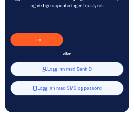
og viktige oppdateringer fra styret.
Laster inn Vipps …
eller
Logg inn med BankID
Logg inn med SMS og passord