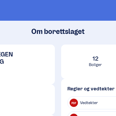
Om borettslaget
EGEN
12
G
Boliger
Regler og vedtekter
Vedtekter
PDF