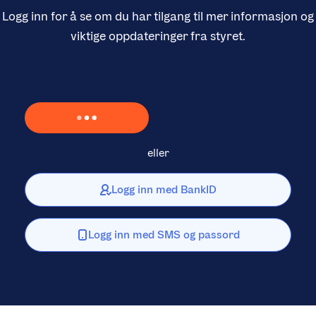
Logg inn for å se om du har tilgang til mer informasjon og
viktige oppdateringer fra styret.
Laster inn Vipps …
eller
Logg inn med BankID
Logg inn med SMS og passord