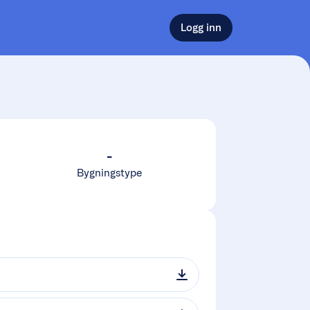
Logg inn
-
Bygningstype