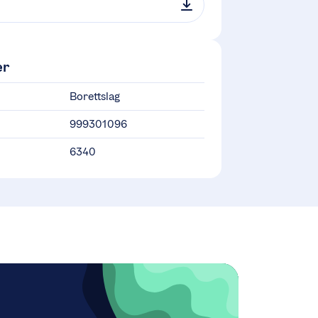
er
Borettslag
999301096
6340