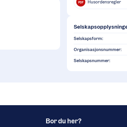
Husordensregler
PDF
Selskapsopplysning
Selskapsform:
Organisasjonsnummer:
Selskapsnummer:
Bor du her?