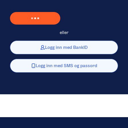
Laster inn Vipps …
eller
Logg inn med BankID
Logg inn med SMS og passord