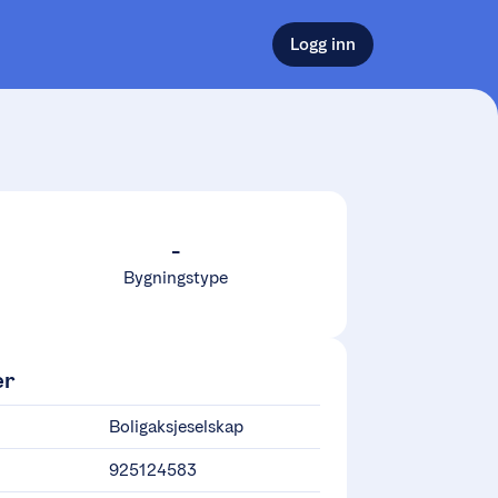
Logg inn
-
Bygningstype
er
Boligaksjeselskap
925124583