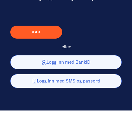
Laster inn Vipps …
eller
Logg inn med BankID
Logg inn med SMS og passord