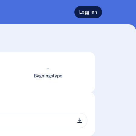
Logg inn
-
Bygningstype