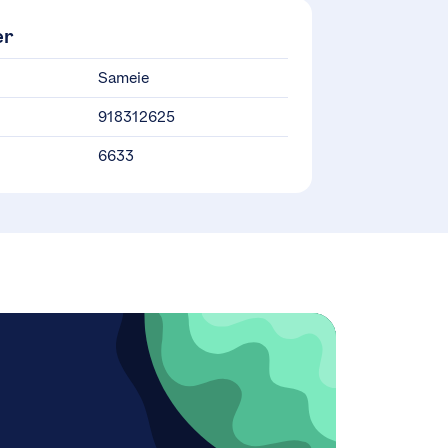
er
Sameie
918312625
6633