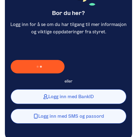
Bor du her?
Logg inn for å se om du har tilgang til mer informasjon
og viktige oppdateringer fra styret.
Laster inn Vipps …
eller
Logg inn med BankID
Logg inn med SMS og passord