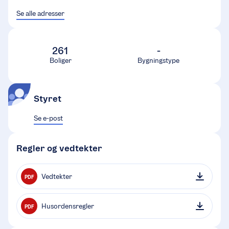
Se alle adresser
261
-
Boliger
Bygningstype
Styret
Se e-post
Regler og vedtekter
Vedtekter
PDF
Husordensregler
PDF