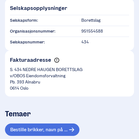
Selskapsopplysninger
Selskapsform:
Borettslag
Organisasjonsnummer:
951554588
Selskapsnummer:
434
Fakturaadresse
S. 434 NEDRE HAUGEN BORETTSLAG
v/OBOS Eiendomsforvaltning
Pb. 393 Alnabru
0614 Oslo
Temaer
Bestille brikker, navn på ringeklokke og fjernkontroll til garasjen.