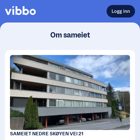
Logg inn
Om sameiet
SAMEIET NEDRE SKØYEN VEI 21