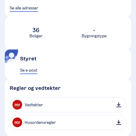
Se alle adresser
36
-
Boliger
Bygningstype
Styret
Se e-post
Regler og vedtekter
Vedtekter
PDF
Husordensregler
PDF