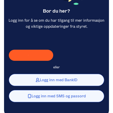
Bor du her?
Logg inn for å se om du har tilgang til mer informasjon
og viktige oppdateringer fra styret.
Laster inn Vipps …
eller
Logg inn med BankID
Logg inn med SMS og passord