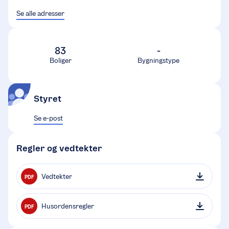
Se alle adresser
83
-
Boliger
Bygningstype
Styret
Se e-post
Regler og vedtekter
Vedtekter
PDF
Husordensregler
PDF