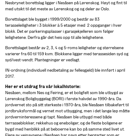
Nesbrynet borettslag ligger i Nesåsen på Lørenskog. Høyt og fint til 
med utsikt til det meste av Lørenskog og og deler av Oslo.
Borettslaget ble bygget i 1999/2000 og består av 83 
terasseleiligheter i 3 blokker à 5 etasjer med  2 oppganger i hver 
blokk. Det er parkeringsplasser i garasjekjelleren som følger 
leilighetene. Derfra går det heis opp til alle leilighetene.
Borettslaget består av 2, 3, 4 og 5-roms leiligheter og størrelsene 
varierer fra 60 til 159 kvm. Blokkene ligger med terassesiden syd og 
syd/vest-vendt. Plantegninger er vedlagt.
IN-ordning (individuell nedbetaling av fellesgjeld) ble innført i april 
2017.
Her er et utdrag fra vår lokalhistorie:
Nesåsen, mellom Nes og Feiring, er et boligfelt som ble utbygd av 
Lørenskog Boligbyggelag (BORI) i første halvdel av 1990-åra. Da 
jordvernet sto på sitt sterkeste i 1970-åra, ble Nesåsen tilbakeført til 
jordbruksformål og vernet mot utbygging, men i det lange løp måtte 
jordverninteressene gi tapt. Nesåsen ble utbygd med både 
terrasseblokker, rekkehus og eneboliger, og de fleste boligene er 
bygd med henblikk på at beboerne kan bo på samme sted livet ut. 
Flere av veinavnene i Nesåsen har navn etter bergarter som er 