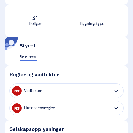
31
-
Boliger
Bygningstype
Styret
Se e-post
Regler og vedtekter
Vedtekter
PDF
Husordensregler
PDF
Selskapsopplysninger