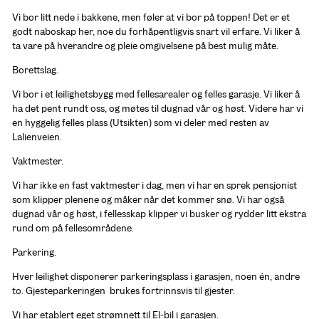
Vi bor litt nede i bakkene, men føler at vi bor på toppen! Det er et 
godt naboskap her, noe du forhåpentligvis snart vil erfare. Vi liker å 
ta vare på hverandre og pleie omgivelsene på best mulig måte.
Borettslag.
Vi bor i et leilighetsbygg med fellesarealer og felles garasje. Vi liker å 
ha det pent rundt oss, og møtes til dugnad vår og høst. Videre har vi 
en hyggelig felles plass (Utsikten) som vi deler med resten av 
Lalienveien.
Vaktmester.
Vi har ikke en fast vaktmester i dag, men vi har en sprek pensjonist 
som klipper plenene og måker når det kommer snø. Vi har også 
dugnad vår og høst, i fellesskap klipper vi busker og rydder litt ekstra 
rund om på fellesområdene.
Parkering.
Hver leilighet disponerer parkeringsplass i garasjen, noen én, andre 
to. Gjesteparkeringen  brukes fortrinnsvis til gjester.
Vi har etablert eget strømnett til El-bil i garasjen.