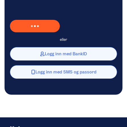
Laster inn Vipps …
eller
Logg inn med BankID
Logg inn med SMS og passord