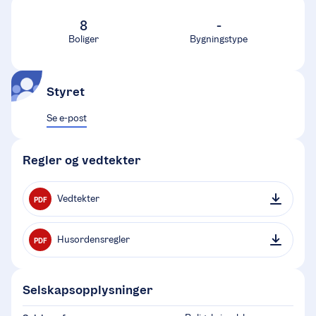
8
-
Boliger
Bygningstype
Styret
Se e-post
Regler og vedtekter
Vedtekter
PDF
Husordensregler
PDF
Selskapsopplysninger