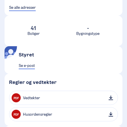
Se alle adresser
41
-
Boliger
Bygningstype
Styret
Se e-post
Regler og vedtekter
Vedtekter
PDF
Husordensregler
PDF