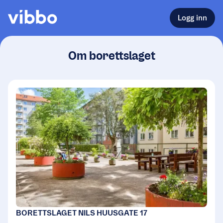
Logg inn
Om borettslaget
BORETTSLAGET NILS HUUSGATE 17