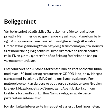
Uteplass
Beliggenhet
Vår beliggenhet på attraktive Sandaker gir både sentralitet og 
privatliv. Her finner du et spennende krysningspunkt mellom byliv 
og naturopplevelser, med vakre turmuligheter langs Akerselva. 
Området har gjennomgått en betydelig transformasjon, fra industri 
til et moderne og livlig sentrum, hvor Akerselva spiller en sentral 
rolle. Elven gir muligheter for både fiske og forfriskende bad på 
varme sommerdager.
I nærområdet har vi Storo Storsenter, kun en kort spasertur unna, 
med over 130 butikker og restauranter. ODEON kino, en av Norges 
største med 14 saler og IMAX-teknologi, ligger også nært. For 
matopplevelser kan du besøke populære spisesteder som Nydalen 
Bryggeri, Pizza Pancetta og Sumo, samt Åpent Bakeri, som om 
kveldene forvandles til Lofthus Samvirkelag, en av de beste 
pizzarestaurantene i Oslo.
For den kulturinteresserte finnes det et variert tilbud i nærheten, 