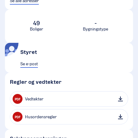
Se alle adresser
49
-
Boliger
Bygningstype
Styret
Se e-post
Regler og vedtekter
Vedtekter
PDF
Husordensregler
PDF