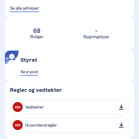
Se alle adresser
68
-
Boliger
Bygningstype
Styret
Se e-post
Regler og vedtekter
Vedtekter
PDF
Husordensregler
PDF