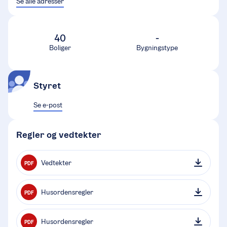
Se alle adresser
40
-
Boliger
Bygningstype
Styret
Se e-post
Regler og vedtekter
Vedtekter
PDF
Husordensregler
PDF
Husordensregler
PDF