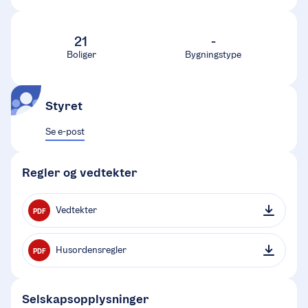
21
-
Boliger
Bygningstype
Styret
Se e-post
Regler og vedtekter
Vedtekter
PDF
Husordensregler
PDF
Selskapsopplysninger