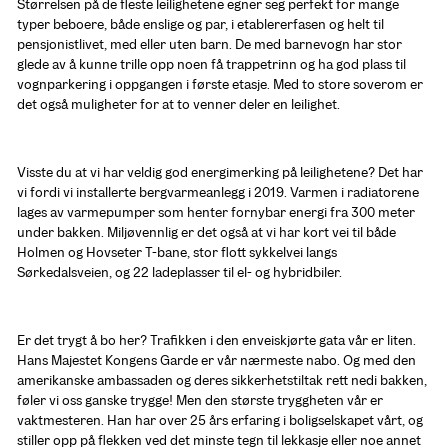
Størrelsen på de fleste leilighetene egner seg perfekt for mange 
typer beboere, både enslige og par, i etablererfasen og helt til 
pensjonistlivet, med eller uten barn. De med barnevogn har stor 
glede av å kunne trille opp noen få trappetrinn og ha god plass til 
vognparkering i oppgangen i første etasje. Med to store soverom er 
det også muligheter for at to venner deler en leilighet.
Visste du at vi har veldig god energimerking på leilighetene? Det har 
vi fordi vi installerte bergvarmeanlegg i 2019. Varmen i radiatorene 
lages av varmepumper som henter fornybar energi fra 300 meter 
under bakken. Miljøvennlig er det også at vi har kort vei til både 
Holmen og Hovseter T-bane, stor flott sykkelvei langs 
Sørkedalsveien, og 22 ladeplasser til el- og hybridbiler.
Er det trygt å bo her? Trafikken i den enveiskjørte gata vår er liten. 
Hans Majestet Kongens Garde er vår nærmeste nabo. Og med den 
amerikanske ambassaden og deres sikkerhetstiltak rett nedi bakken, 
føler vi oss ganske trygge! Men den største tryggheten vår er 
vaktmesteren. Han har over 25 års erfaring i boligselskapet vårt, og 
stiller opp på flekken ved det minste tegn til lekkasje eller noe annet 