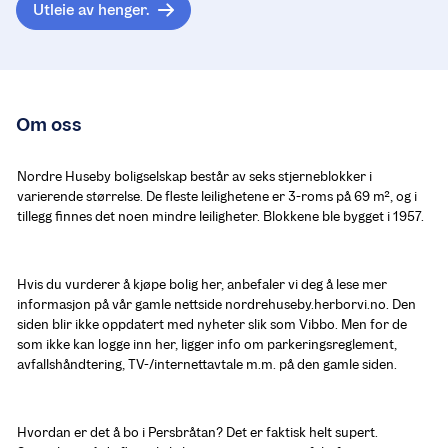
Utleie av henger.
Om oss
Nordre Huseby boligselskap består av seks stjerneblokker i 
varierende størrelse. De fleste leilighetene er 3-roms på 69 m2, og i 
tillegg finnes det noen mindre leiligheter. Blokkene ble bygget i 1957.
Hvis du vurderer å kjøpe bolig her, anbefaler vi deg å lese mer 
informasjon på vår gamle nettside nordrehuseby.herborvi.no. Den 
siden blir ikke oppdatert med nyheter slik som Vibbo. Men for de 
som ikke kan logge inn her, ligger info om parkeringsreglement, 
avfallshåndtering, TV-/internettavtale m.m. på den gamle siden.
Hvordan er det å bo i Persbråtan? Det er faktisk helt supert. 