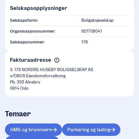
Selskapsopplysninger
Selskapsform:
Boligaksjeselskap
Organisasjonsnummer:
921708041
Selskapsnummer:
178
Fakturaadresse
S. 178 NORDRE HUSEBY BOLIGSELSKAP AS
v/OBOS Eiendomsforvaltning
Pb. 393 Alnabru
0614 Oslo
Temaer
HMS og brannvern
Parkering og lading