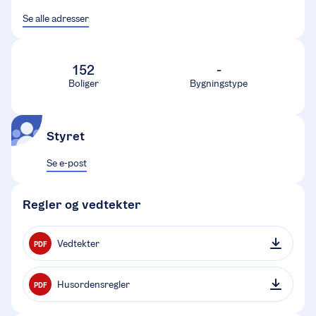
Se alle adresser
152
-
Boliger
Bygningstype
Styret
Se e-post
Regler og vedtekter
Vedtekter
PDF
Husordensregler
PDF