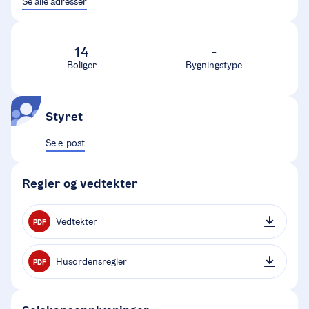
Se alle adresser
14
-
Boliger
Bygningstype
Styret
Se e-post
Regler og vedtekter
Vedtekter
PDF
Husordensregler
PDF