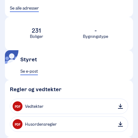
Se alle adresser
231
-
Boliger
Bygningstype
Styret
Se e-post
Regler og vedtekter
Vedtekter
PDF
Husordensregler
PDF