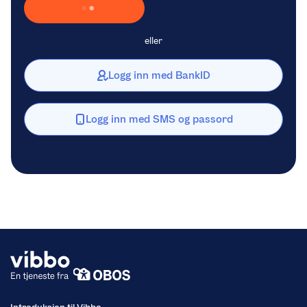
Laster inn Vipps …
eller
Logg inn med BankID
Logg inn med SMS og passord