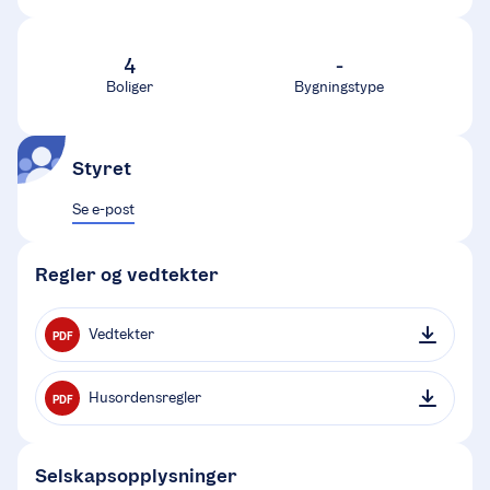
4
-
Boliger
Bygningstype
Styret
Se e-post
Regler og vedtekter
Vedtekter
PDF
Husordensregler
PDF
Selskapsopplysninger