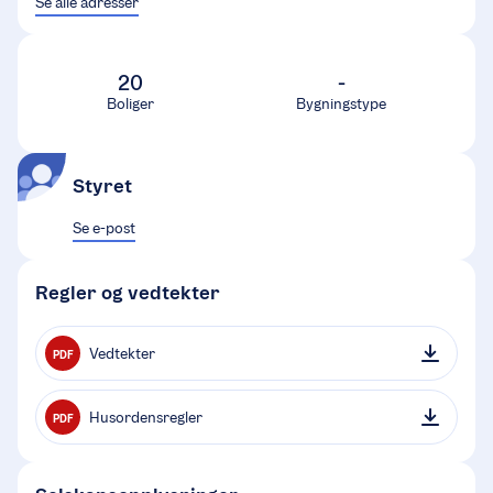
Se alle adresser
20
-
Boliger
Bygningstype
Styret
Se e-post
Regler og vedtekter
Vedtekter
PDF
Husordensregler
PDF