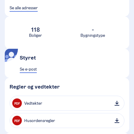
Se alle adresser
118
-
Boliger
Bygningstype
Styret
Se e-post
Regler og vedtekter
Vedtekter
PDF
Husordensregler
PDF