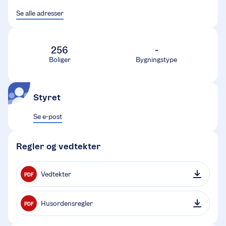
Se alle adresser
256
-
Boliger
Bygningstype
Styret
Se e-post
Regler og vedtekter
Vedtekter
PDF
Husordensregler
PDF